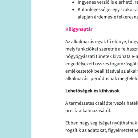
Ingyenes verzió is elérhető
Különlegessége: egy szakorvosi
alapján érdemes-e felkeresn
Hölgynaptár
Az alkalmazás egyik fő előnye, hog
mely funkciókat szeretné a felhasz
nőgyógyászati tünetek kivonata e-m
engedélyezett összes fogamzásgátló
emlékeztetők beállításával az alka
alkalmazási periódusnak megfelel
Lehetőségek és kihívások
A természetes családtervezés haté
precíz alkalmazásától.
Ebben nagy segítséget nyújthatnak 
rögzítik az adatokat, figyelmeztetn