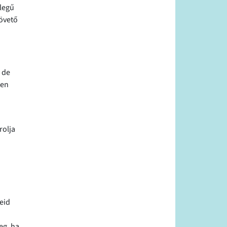
llegű
övető
 de
ten
rolja
eid
eg, ha