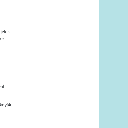
jelek
re
al
aknyák,