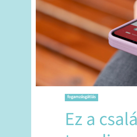
fogamzásgátlás
Ez a csal