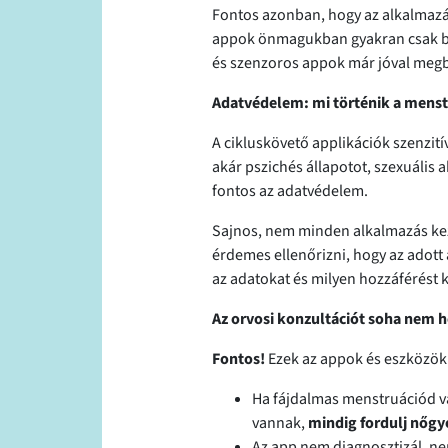
Fontos azonban, hogy az alkalmazá
appok önmagukban gyakran csak be
és szenzoros appok már jóval megbíz
Adatvédelem: mi történik a menst
A cikluskövető applikációk szenzit
akár pszichés állapotot, szexuális a
fontos az adatvédelem.
Sajnos, nem minden alkalmazás keze
érdemes ellenőrizni, hogy az adott 
az adatokat és milyen hozzáférést k
Az orvosi konzultációt soha nem h
Fontos!
Ezek az appok és eszközök
Ha fájdalmas menstruációd va
vannak,
mindig fordulj nőg
Az app nem diagnosztizál, nem