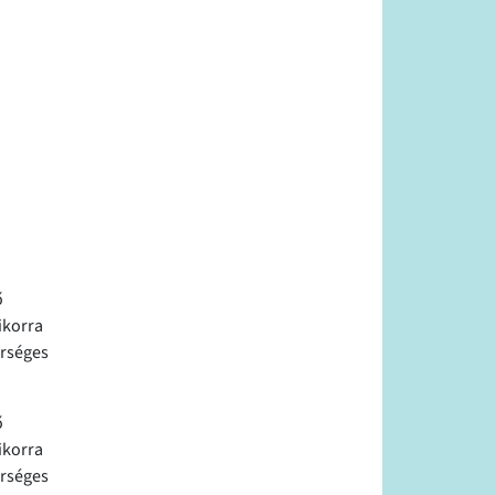
ő
ikorra
erséges
ő
ikorra
erséges