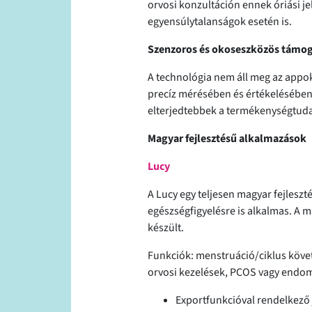
orvosi konzultáción ennek óriási j
egyensúlytalanságok esetén is.
Szenzoros és okoseszközös támo
A technológia nem áll meg az appok
precíz mérésében és értékelésében
elterjedtebbek a termékenységtud
Magyar fejlesztésű alkalmazások
Lucy
A Lucy egy teljesen magyar fejlesz
egészségfigyelésre is alkalmas. A
készült.
Funkciók: menstruáció/ciklus követé
orvosi kezelések, PCOS vagy endom
Exportfunkcióval rendelkező 