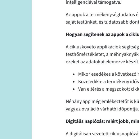
intelligenciával támogatva.
Az appok a termékenységtudatos él
saját testünket, és tudatosabb dön
Hogyan segítenek az appok a cik
A cikluskövető applikációk segítség
testhőmérsékletet, a méhnyaknyák á
ezeket az adatokat elemezve készít 
Mikor esedékes a következő 
Közeledik-e a termékeny idő
Van eltérés a megszokott cik
Néhány app még emlékeztetőt is küld
vagy az ovuláció várható időpontja.
Digitális naplózás: miért jobb, min
A digitálisan vezetett ciklusnapló