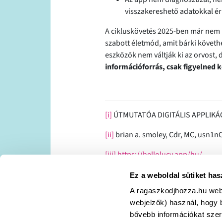
visszakereshető adatokkal ér
A cikluskövetés 2025-ben már nem 
szabott életmód, amit bárki követh
eszközök nem váltják ki az orvost,
információforrás, csak figyelned ke
[i]
ÚTMUTATÓA DIGITÁLIS APPLIK
[ii]
brian a. smoley, Cdr, MC, usn1n
[iii]
https://hellolucy.app/hu/
[iv]
https://www.pharmapromo.hu/s
Ez a weboldal sütiket has
A ragaszkodjhozza.hu webo
[v]
https://mmonline.hu/cikk/igy-ha
webjelzők) használ, hogy 
bővebb információkat szere