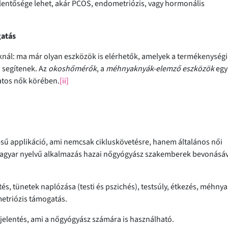
elentősége lehet, akár PCOS, endometriózis, vagy hormonális
gatás
nál: ma már olyan eszközök is elérhetők, amelyek a termékenységi 
 segítenek. Az
okoshőmérők
, a
méhnyaknyák-elemző eszközök
egy
atos nők körében.
[ii]
tésű applikáció, ami nemcsak cikluskövetésre, hanem általános női
 magyar nyelvű alkalmazás hazai nőgyógyász szakemberek bevonásáv
s, tünetek naplózása (testi és pszichés), testsúly, étkezés, méhny
etriózis támogatás.
jelentés, ami a nőgyógyász számára is használható.