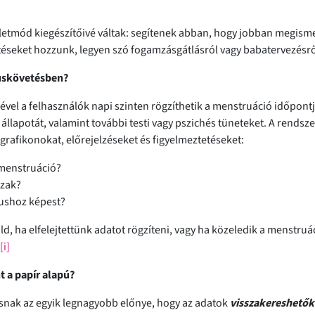
etmód kiegészítőivé váltak: segítenek abban, hogy jobban megism
téseket hozzunk, legyen szó fogamzásgátlásról vagy babatervezésrő
luskövetésben?
ével a felhasználók napi szinten rögzíthetik a menstruáció időpontj
llapotát, valamint további testi vagy pszichés tüneteket. A rendsze
grafikonokat, előrejelzéseket és figyelmeztetéseket:
menstruáció?
szak?
lushoz képest?
, ha elfelejtettünk adatot rögzíteni, vagy ha közeledik a menstruá
[i]
t a papír alapú?
zásnak az egyik legnagyobb előnye, hogy az adatok
visszakereshetők