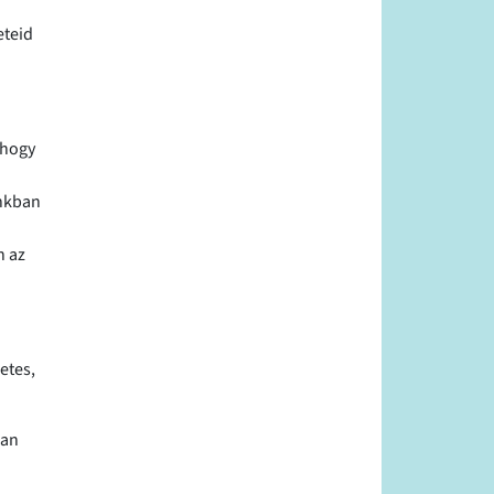
eteid
 hogy
ánkban
n az
etes,
ban