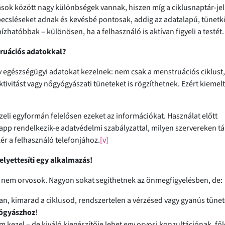
sok között nagy különbségek vannak, hiszen míg a ciklusnaptár-je
csléseket adnak és kevésbé pontosak, addig az adatalapú, tünetk
hatóbbak – különösen, ha a felhasználó is aktívan figyeli a testét.
ruációs adatokkal?
ív egészségügyi adatokat kezelnek: nem csak a menstruációs ciklust,
ktivitást vagy nőgyógyászati tüneteket is rögzíthetnek. Ezért kiemel
li egyformán felelősen ezeket az információkat. Használat előtt
app rendelkezik-e adatvédelmi szabályzattal, milyen szervereken tá
ér a felhasználó telefonjához.
[v]
elyettesíti egy alkalmazás!
 nem orvosok. Nagyon sokat segíthetnek az önmegfigyelésben, de:
n, kimarad a ciklusod, rendszertelen a vérzésed vagy gyanús tünet
yógyászhoz
!
 kezel – de kiváló kiegészítője lehet egy orvosi konzultációnak, fől