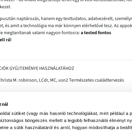
kezel.
pusztán naptározás, hanem egy testtudatos, adatvezérelt, személy
et, és amit a technológia ma már könnyen elérhetővé tesz. Az appok
 de megtanítanak valami nagyon fontosra:
a tested fontos
ll rá!
ÁCIÓK GYŰJTEMÉNYE HASZNÁLATÁHOZ
Christa M. robinson, LCdr, MC, usn2 Természetes családtervezés
lider-item/nogyogyasza...
znál
ldal sütiket (vagy más hasonló technológiákat, mint például a p
sznalhatjuk-biztons...
biztonságos böngészés mellett a legjobb felhasználói élményt ny
tne a sütik használatáról és arról, hogyan módosíthatja a beállí