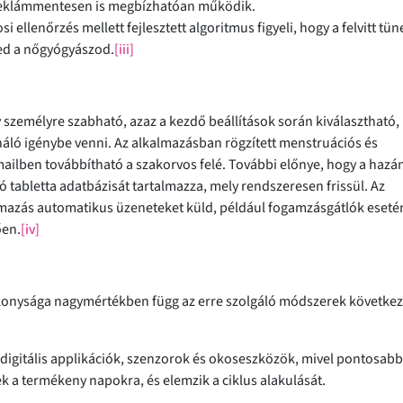
, reklámmentesen is megbízhatóan működik.
 ellenőrzés mellett fejlesztett algoritmus figyeli, hogy a felvitt tün
ed a nőgyógyászod.
[iii]
y személyre szabható, azaz a kezdő beállítások során kiválasztható,
náló igénybe venni. Az alkalmazásban rögzített menstruációs és
ailben továbbítható a szakorvos felé. További előnye, hogy a haz
 tabletta adatbázisát tartalmazza, mely rendszeresen frissül. Az
lmazás automatikus üzeneteket küld, például fogamzásgátlók eseté
ően.
[iv]
konysága nagymértékben függ az erre szolgáló módszerek következ
digitális applikációk, szenzorok és okoseszközök, mivel pontosab
ek a termékeny napokra, és elemzik a ciklus alakulását.