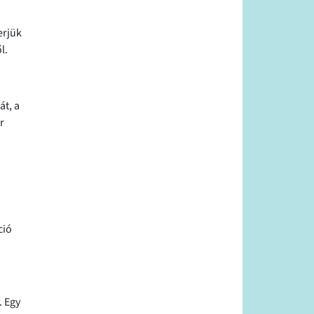
erjük
l.
át, a
r
ció
. Egy