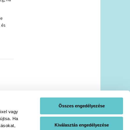
re
 és
Összes engedélyezése
ixel vagy
újtsa. Ha
Kiválasztás engedélyezése
tásokat,