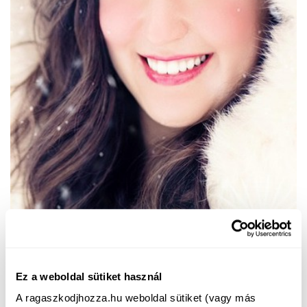
női egészségmegőrzés
Ez a weboldal sütiket használ
A hideg idő hatása a
A ragaszkodjhozza.hu weboldal sütiket (vagy más