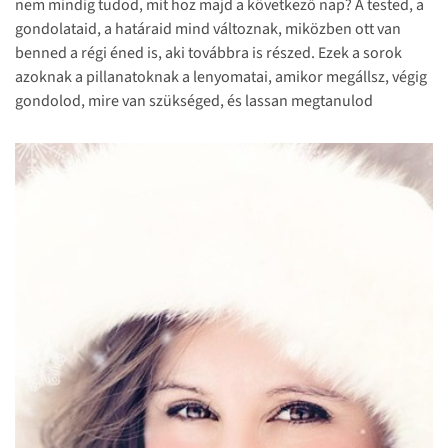
nem mindig tudod, mit hoz majd a következő nap? A tested, a
Nagyon szeretnénk kisbabát, de még nem vágtunk
gondolataid, a határaid mind változnak, miközben ott van
bele a családalapításba.
benned a régi éned is, aki továbbra is részed. Ezek a sorok
Most határoztuk el magunkat.
azoknak a pillanatoknak a lenyomatai, amikor megállsz, végig
Már dolgozunk a babaprojekten.
gondolod, mire van szükséged, és lassan megtanulod
megszeretni önmagad minden verzióját – a múltat, a jelent és
Amennyiben az előző kérdés alapján már folyamatban
a még előtted álló utat is. Ismerősek a következő mondatok?
van Nálatok a babaprojekt, mióta tapasztaltok
sikertelenséget a teherbe esés terén?
Kevesebb mint 1 éve.
Több mint 1 éve.