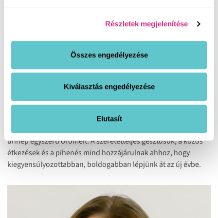
Részletek megjelenítése
Összes engedélyezése
női egészségmegőrzés
Ünnepeld magadat is!
Kiválasztás engedélyezése
A jól eltöltött év végi, ünnepi időszak mindenki számára
elérhető, hiszen az otthon töltött idő, remek alkalom arra,
Elutasít
hogy feltöltődjünk, ápoljuk kapcsolatainkat, és élvezzük az
ünnep egyszerű örömeit. A szeretetteljes gesztusok, a közös
étkezések és a pihenés mind hozzájárulnak ahhoz, hogy
kiegyensúlyozottabban, boldogabban lépjünk át az új évbe.