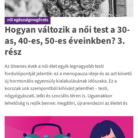
női egészségmegőrzés
Hogyan változik a női test a 30-
as, 40-es, 50-es éveinkben? 3.
rész
Az ötvenes évek a női élet egyik legnagyobb testi
fordulópontját jelentik: ez a menopauza ideje és az azt követő
új hormonális egyensúly kialakulásának időszaka. Ez a
korszak sok szempontból kihívást jelenthet – testi,
nőgyógyászati, lelki és szociális téren is. Ugyanakkor
lehetőség is rejlik benne: megállni, újrarendezni az életet és
tudatosabban, önmagunkkal összhangban tovább haladni.