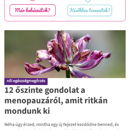
Kérjük, add meg az életkorod!
női egészségmegőrzés
18-30
12 őszinte gondolat a
30-35
menopauzáról, amit ritkán
35-40
mondunk ki
40 felett
Mikor szeretnétek gyermeket vállalni?
Néha úgy érzed, mintha egy új fejezet kezdődne benned, és