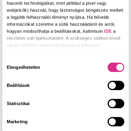
menstruációs ciklusra
hasonló technológiákat, mint például a pixel vagy
webjelzők) használ, hogy biztonságos böngészés mellett
a legjobb felhasználói élményt nyújtsa. Ha bővebb
Sok nő tapasztalja, hogy a téli hónapokban megváltozik a
információkat szeretne a sütik használatáról és arról,
menstruációs ciklusa: késik, erősebbé vagy fájdalmasabbá
hogyan módosíthatja a beállításokat, kattintson
IDE
a
válik a vérzés, esetleg felerősödnek a PMS tünetei. Bár a
részletes süti tájékoztatóért. A szükséges sütiken kívüli
ciklust alapvetően a hormonok irányítják, az évszakok
egyéb sütikhez adott hozzájárulását bármikor
váltakozása, a hideg idő, a fényhiány és az életmódbeli
visszavonhatja. A hozzájárulás visszavonása nem érinti
változások is jelentős hatással lehetnek rá.
a hozzájáruláson alapuló, a visszavonás előtti
Hozzájárulás
adatkezelés jogszerűségét.
Elengedhetetlen
kiválasztása
Beállítások
Statisztikai
Marketing