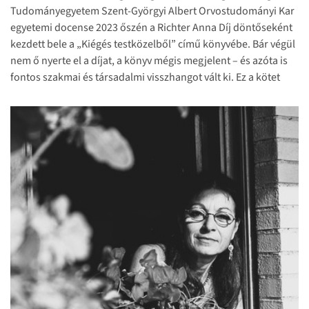
Tudományegyetem Szent-Györgyi Albert Orvostudományi Kar
egyetemi docense 2023 őszén a Richter Anna Díj döntőseként
kezdett bele a „Kiégés testközelből” című könyvébe. Bár végül
nem ő nyerte el a díjat, a könyv mégis megjelent – és azóta is
fontos szakmai és társadalmi visszhangot vált ki. Ez a kötet
adta a mostani beszélgetésünk alapját is.