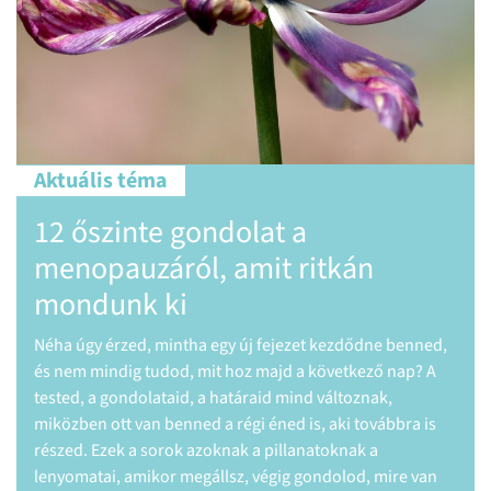
Aktuális téma
Miómatudatosság: amiko
itkán
figyelmeztető jeleket kü
A mióma a nők egyik leggyakoribb jóindul
amely a méh izomszövetéből alakul ki. Bá
t kezdődne benned,
rosszindulatú elváltozás, jelentősen befol
következő nap? A
érintett nők életminőségét, termékenységé
 változnak,
egészségi állapotát. Éppen ezért kiemelten
, aki továbbra is
miómatudatosság, vagyis az, hogy a nők i
atoknak a
betegség tüneteit, lehetséges következmén
ondolod, mire van