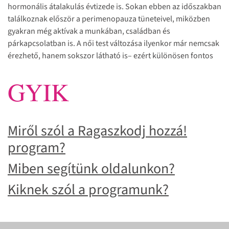
hormonális átalakulás évtizede is. Sokan ebben az időszakban
találkoznak először a perimenopauza tüneteivel, miközben
gyakran még aktívak a munkában, családban és
párkapcsolatban is. A női test változása ilyenkor már nemcsak
érezhető, hanem sokszor látható is– ezért különösen fontos
az orvosi tudatosság, a szűrések és az öngondoskodás.
GYIK
Miről szól a Ragaszkodj hozzá!
program?
Miben segítünk oldalunkon?
Kiknek szól a programunk?