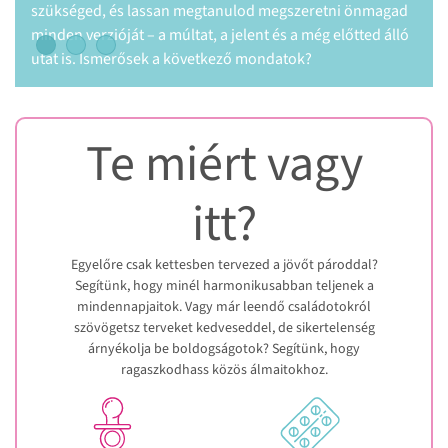
kezelési lehetőségeket.
gszeretni önmagad
s a még előtted álló
tok?
Te miért vagy
itt?
Egyelőre csak kettesben tervezed a jövőt pároddal?
Segítünk, hogy minél harmonikusabban teljenek a
mindennapjaitok. Vagy már leendő családotokról
szövögetsz terveket kedveseddel, de sikertelenség
árnyékolja be boldogságotok? Segítünk, hogy
ragaszkodhass közös álmaitokhoz.