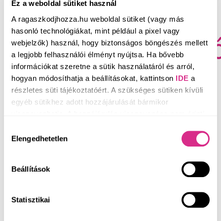
Magony Szilvi a
Ez a weboldal sütiket használ
A ragaszkodjhozza.hu weboldal sütiket (vagy más
hasonló technológiákat, mint például a pixel vagy
lombikprogramró
webjelzők) használ, hogy biztonságos böngészés mellett
a legjobb felhasználói élményt nyújtsa. Ha bővebb
információkat szeretne a sütik használatáról és arról,
mesél - 2. videó
hogyan módosíthatja a beállításokat, kattintson
IDE
a
részletes süti tájékoztatóért. A szükséges sütiken kívüli
egyéb sütikhez adott hozzájárulását bármikor
visszavonhatja. A hozzájárulás visszavonása nem érinti
a hozzájáruláson alapuló, a visszavonás előtti
Hozzájárulás
adatkezelés jogszerűségét.
Elengedhetetlen
2021. július 20.
kiválasztása
Beállítások
Magony Szilvi mindent megtett kedvesével, Tamással
együtt azért, hogy szülővé válhassanak. Kitartásuknak és
Statisztikai
tudatosságuknak köszönhetően tarthatják ma karjukban
gyönyörű kisfiúkat.
Nézzétek meg Szilvi második videóját,