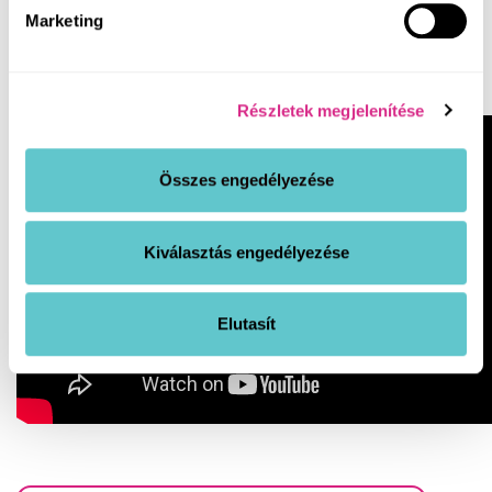
amelyben részletesen elmeséli, mit és hogyan csináltak a
Marketing
kezelések során! Következzen az ő lombiktörténetük!
Részletek megjelenítése
Összes engedélyezése
Kiválasztás engedélyezése
Elutasít