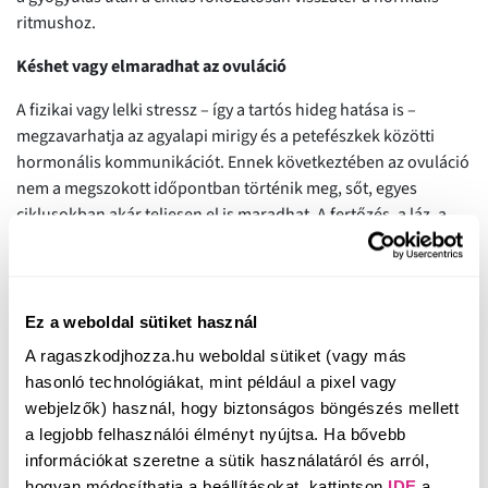
ritmushoz.
Késhet vagy elmaradhat az ovuláció
A fizikai vagy lelki stressz – így a tartós hideg hatása is –
megzavarhatja az agyalapi mirigy és a petefészkek közötti
hormonális kommunikációt. Ennek következtében az ovuláció
nem a megszokott időpontban történik meg, sőt, egyes
ciklusokban akár teljesen el is maradhat. A fertőzés, a láz, a
gyulladásos folyamatok és a megnövekedett stresszhormon-
szint (például kortizol) szintén késleltethetik az ovulációt.
Súlyosabb vagy elhúzódó betegség esetén előfordulhat, hogy
Ez a weboldal sütiket használ
a szervezet teljesen „kihagy” egy ciklust, vagyis nem történik
A ragaszkodjhozza.hu weboldal sütiket (vagy más
meg az ovuláció. Ez egy természetes védekező mechanizmus:
hasonló technológiákat, mint például a pixel vagy
a test így próbálja elkerülni a terhességet egy olyan
webjelzők) használ, hogy biztonságos böngészés mellett
időszakban, amikor a regenerációra kell összpontosítania.
a legjobb felhasználói élményt nyújtsa. Ha bővebb
Ingadozhat az ösztrogén- és progeszteronszint
információkat szeretne a sütik használatáról és arról,
hogyan módosíthatja a beállításokat, kattintson
IDE
a