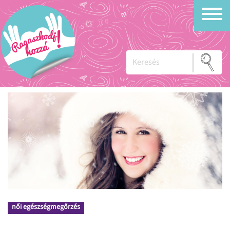
női egészségmegőrzés