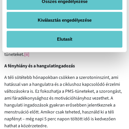
A hideg hatására az erek összehúzódnak, ami ronthatja a
Összes engedélyezése
vérkeringést a kismedence területén. Ez hozzájárulhat az
erősebb görcsökhöz és a fokozott fájdalomérzethez.
Kiválasztás engedélyezése
Télen gyakrabban előfordulhat erősebb alhasi görcs,
derékfájás, általános izomfeszülés, valamint feszülő, érzékeny
Elutasít
mellek. A réteges öltözködés, a meleg fürdő, illetve a hasi és
deréktájra helyezett melegítőpárna segíthet enyhíteni a
tüneteket.
[ii]
A fényhiány és a hangulatingadozás
A téli sötétebb hónapokban csökken a szerotoninszint, ami
hatással van a hangulatra és a ciklushoz kapcsolódó érzelmi
változásokra is. Ez fokozhatja a PMS-tüneteket, a szorongást,
ami fáradékonysághoz és motivációhiányhoz vezethet. A
hangulati ingadozások gyakran erősebben jelentkeznek a
menstruáció előtt. Amikor csak teheted, használd ki a téli
napfényt – még napi 5 perc napon töltött idő is kedvezően
hathat a közérzetedre.