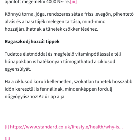
ajánlott megemelni 4000 NE-re.
[iii]
Könnyű torna, jóga, rendszeres séta a friss levegőn, pihentető
alvás és a hasi tájék melegen tartása, mind-mind
hozzájárulhatnak a tünetek csökkentéséhez.
Ragaszkodj hozzá! tippek
Tudatos életmóddal és megfelelő vitaminpótlással a téli
hónapokban is hatékonyan támogathatod a ciklusod
egyensúlyát.
Ha a ciklusod körüli kellemetlen, szokatlan tünetek hosszabb
időn keresztül is fennállnak, mindenképpen fordulj
nőgyógyászhoz!Az űrlap alja
[i]
https://www.standard.co.uk/lifestyle/health/why-is...
[ii]