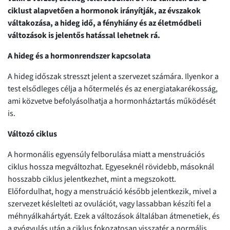
ciklust alapvetően a hormonok irányítják, az évszakok
váltakozása, a hideg idő, a fényhiány és az életmódbeli
változások is jelentős hatással lehetnek rá.
A hideg és a hormonrendszer kapcsolata
A hideg időszak stresszt jelent a szervezet számára. Ilyenkor a
test elsődleges célja a hőtermelés és az energiatakarékosság,
ami közvetve befolyásolhatja a hormonháztartás működését
is.
Változó ciklus
A hormonális egyensúly felborulása miatt a menstruációs
ciklus hossza megváltozhat. Egyeseknél rövidebb, másoknál
hosszabb ciklus jelentkezhet, mint a megszokott.
Előfordulhat, hogy a menstruáció később jelentkezik, mivel a
szervezet késlelteti az ovulációt, vagy lassabban készíti fel a
méhnyálkahártyát. Ezek a változások általában átmenetiek, és
a gyógyulás után a ciklus fokozatosan visszatér a normális