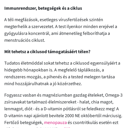
Immunrendszer, betegségek és a ciklus
A téli megfázások, esetleges vírusfertőzések szintén
megterhelik a szervezetet. A test ilyenkor minden erejével a
gyógyulásra koncentrál, ami átmenetileg felboríthatja a
menstruációs ciklust.
Mit tehetsz a ciklusod támogatásáért télen?
Tudatos életmóddal sokat tehetsz a ciklusod egyensúlyáért a
hidegebb hónapokban is. A megfelelő táplálkozás, a
rendszeres mozgás, a pihenés és a tested melegen tartása
mind hozzájárulhatnak a jó közérzethez.
Fogyassz vasban és magnéziumban gazdag ételeket, Omega-3
zsírsavakat tartalmazó élelmiszereket - halat, chia magot,
lenmagot, diót - és a D-vitamin pótlásról se feledkezz meg! A
D-vitamin napi ajánlott bevitele 2000 NE októbertől márciusig.
Fertőző betegségek,
menopauza
és csontritkulás esetén ezt