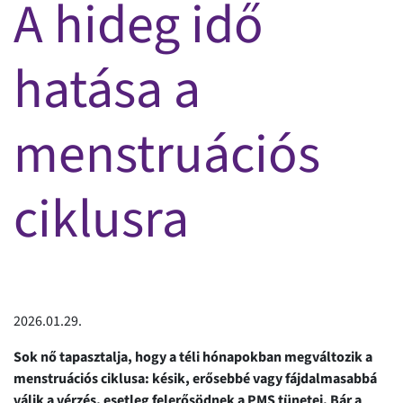
A hideg idő
hatása a
menstruációs
ciklusra
2026.01.29.
Sok nő tapasztalja, hogy a téli hónapokban megváltozik a
menstruációs ciklusa: késik, erősebbé vagy fájdalmasabbá
válik a vérzés, esetleg felerősödnek a PMS tünetei. Bár a