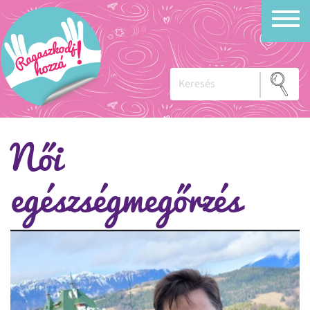
Női
egészségmegőrzés