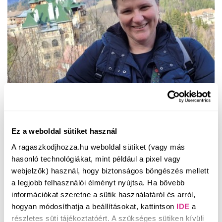
női egészségmegőrzés
Ez a weboldal sütiket használ
„Élni és nem félni!”
A ragaszkodjhozza.hu weboldal sütiket (vagy más
hasonló technológiákat, mint például a pixel vagy
webjelzők) használ, hogy biztonságos böngészés mellett
a legjobb felhasználói élményt nyújtsa. Ha bővebb
információkat szeretne a sütik használatáról és arról,
hogyan módosíthatja a beállításokat, kattintson
IDE
a
részletes süti tájékoztatóért. A szükséges sütiken kívüli