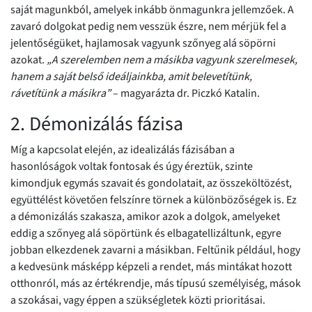
saját magunkból, amelyek inkább önmagunkra jellemzőek. A
zavaró dolgokat pedig nem vesszük észre, nem mérjük fel a
jelentőségüket, hajlamosak vagyunk szőnyeg alá söpörni
azokat.
„A szerelemben nem a másikba vagyunk szerelmesek,
hanem a saját belső ideáljainkba, amit belevetítünk,
rávetítünk a másikra”
– magyarázta dr. Piczkó Katalin.
2. Démonizálás fázisa
Míg a kapcsolat elején, az idealizálás fázisában a
hasonlóságok voltak fontosak és úgy éreztük, szinte
kimondjuk egymás szavait és gondolatait, az összeköltözést,
együttélést követően felszínre törnek a különbözőségek is. Ez
a démonizálás szakasza, amikor azok a dolgok, amelyeket
eddig a szőnyeg alá söpörtünk és elbagatellizáltunk, egyre
jobban elkezdenek zavarni a másikban. Feltűnik például, hogy
a kedvesünk másképp képzeli a rendet, más mintákat hozott
otthonról, más az értékrendje, más típusú személyiség, mások
a szokásai, vagy éppen a szükségletek közti prioritásai.