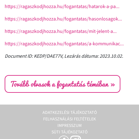
https://ragaszkodjhozza.hu/fogantatas/hatarok-a-pa...
https://ragaszkodjhozza.hu/fogantatas/hasonlosagok...
https://ragaszkodjhozza.hu/fogantatas/mit-jelent-a...
https://ragaszkodjhozza.hu/fogantatas/a-kommunikac...
Document ID: KEDP/DAE77V, Lezárás dátuma: 2023.10.02.
Tovább olvasok a fogantatás témában »
ADATKEZELÉSI TÁJÉKOZTATÓ
FELHASZNÁLÁSI FELTÉTELEK
IMPRESSZUM
SÜTI TÁJÉKOZTATÓ