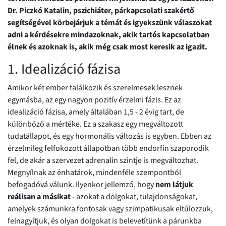
Dr. Piczkó Katalin, pszichiáter, párkapcsolati szakértő
segítségével körbejárjuk a témát és igyekszünk válaszokat
adni a kérdésekre mindazoknak, akik tartós kapcsolatban
élnek és azoknak is, akik még csak most keresik az igazit.
1. Idealizáció fázisa
Amikor két ember találkozik és szerelmesek lesznek
egymásba, az egy nagyon pozitív érzelmi fázis. Ez az
idealizáció fázisa, amely általában 1,5 - 2 évig tart, de
különböző a mértéke. Ez a szakasz egy megváltozott
tudatállapot, és egy hormonális változás is egyben. Ebben az
érzelmileg felfokozott állapotban több endorfin szaporodik
fel, de akár a szervezet adrenalin szintje is megváltozhat.
Megnyílnak az énhatárok, mindenféle szempontból
befogadóvá válunk. Ilyenkor jellemző, hogy
nem látjuk
reálisan a másikat
- azokat a dolgokat, tulajdonságokat,
amelyek számunkra fontosak vagy szimpatikusak eltúlozzuk,
felnagyítjuk, és olyan dolgokat is belevetítünk a párunkba