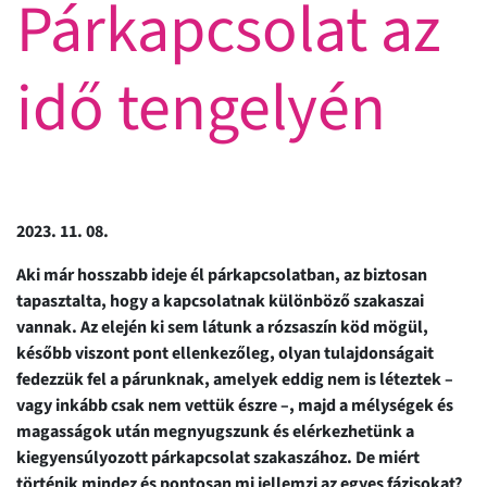
Párkapcsolat az
idő tengelyén
2023. 11. 08.
Aki már hosszabb ideje él párkapcsolatban, az biztosan
tapasztalta, hogy a kapcsolatnak különböző szakaszai
vannak. Az elején ki sem látunk a rózsaszín köd mögül,
később viszont pont ellenkezőleg, olyan tulajdonságait
fedezzük fel a párunknak, amelyek eddig nem is léteztek –
vagy inkább csak nem vettük észre –, majd a mélységek és
magasságok után megnyugszunk és elérkezhetünk a
kiegyensúlyozott párkapcsolat szakaszához. De miért
történik mindez és pontosan mi jellemzi az egyes fázisokat?