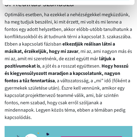
3. Realitás szakasza
Optimális esetben, ha ezekkel a nehézségekkel megküzdünk,
ha meg tudjuk beszélni, ki mit érzett, mi volt és mi lenne a
fontos egy adott helyzetben, akkor előbb-utóbb tanulhatunk a
konfliktusokból és át tudnunk térni a kapcsolat 3. szakaszába.
Ebben a kapcsolati fázisban
elkezdjük reálisan látni a
másikat, érzékeljük, hogy mi zavar
, mi az, ami nagyon más és
mi az, amit mi szeretnénk, de ezzel együtt már
látjuk a
pozitívumokat is
, a jót és a rosszat együttesen.
Hogy hosszú
és kiegyensúlyozott maradjon a kapcsolatunk, nagyon
fontos a tűz fenntartása
, a változatosság, a „mi” idő (főként a
gyermekek születése után). Észre kell vennünk, amikor egy
kapcsolat projekttervező teammé válik, ami, bár szintén
fontos, nem szabad, hogy csak erről szóljanak a
mindennapok. Legyen közös téma, ebben a témában pedig
kapcsolódás.