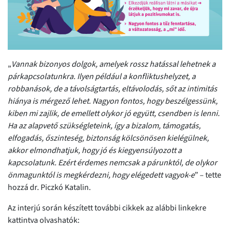
„
Vannak bizonyos dolgok, amelyek rossz hatással lehetnek a
párkapcsolatunkra. Ilyen például a konfliktushelyzet, a
robbanások, de a távolságtartás, eltávolodás, sőt az intimitás
hiánya is mérgező lehet. Nagyon fontos, hogy beszélgessünk,
kiben mi zajlik, de emellett olykor jó együtt, csendben is lenni.
Ha az alapvető szükségleteink, így a bizalom, támogatás,
elfogadás, őszinteség, biztonság kölcsönösen kielégülnek,
akkor elmondhatjuk, hogy jó és kiegyensúlyozott a
kapcsolatunk. Ezért érdemes nemcsak a párunktól, de olykor
önmagunktól is megkérdezni, hogy elégedett vagyok-e
” – tette
hozzá dr. Piczkó Katalin.
Az interjú során készített további cikkek az alábbi linkekre
kattintva olvashatók: