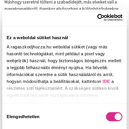
Máshogy szeretné tölteni a szabadidejét, más elveket vall a
gyereknevelésről. Ilyenkor elsősorban a különbözőségekre
fókuszálunk, felnagyítjuk a negatív dolgokat (ahogy az előző
szakaszban a pozitívumokat). Ebben a szakaszban is
megjelenik a projekció, azaz belevetítünk a másikba olyan
tulajdonságokat, amik inkább bennünk vannak, de nem
Ez a weboldal sütiket használ
tudatosak, csupán azt vesszük észre, hogy zavaróvá válnak.
A ragaszkodjhozza.hu weboldal sütiket (vagy más
Azokat a dolgokat pedig, amelyek nem illeszkednek az
hasonló technológiákat, mint például a pixel vagy
énképünkhöz, inkább elnyomjuk, elfojtjuk magunkban.
webjelzők) használ, hogy biztonságos böngészés mellett
Ebben a szakaszban az, hogy mennyire tudjuk elfogadni a
a legjobb felhasználói élményt nyújtsa. Ha bővebb
másik működését, attól függ, hogy magunkat mennyire
információkat szeretne a sütik használatáról és arról,
fogadjuk el.
„
Kapcsolataink minősége ugyanis egyenes
hogyan módosíthatja a beállításokat, kattintson
IDE
a
arányban van azzal, hogy önmagunkkal milyen viszonyban
részletes süti tájékoztatóért. A szükséges sütiken kívüli
vagyunk”. Ha valami nagyon zavar a másikban, az valójában
egyéb sütikhez adott hozzájárulását bármikor
rólunk szól.
visszavonhatja. A hozzájárulás visszavonása nem érinti
a hozzájáruláson alapuló, a visszavonás előtti
A démonizálás fázisában jellemzően rengeteg a párok közti
Hozzájárulás
adatkezelés jogszerűségét.
Elengedhetetlen
konfliktus. A kapcsolat tartóssága és a hosszútávú,
kiválasztása
kiegyensúlyozott együttélés szempontjából
a legnagyobb és